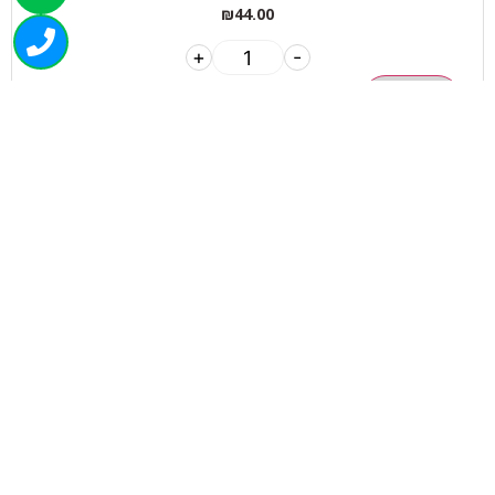
₪
44.00
+
-
הוספה לסל
050-463-5437
haatlet@yahoo.com
שעות פתיחה של המחסן:
א'-ה' 07:00-16:00
ניווט בוויז
ניווט בגוגל