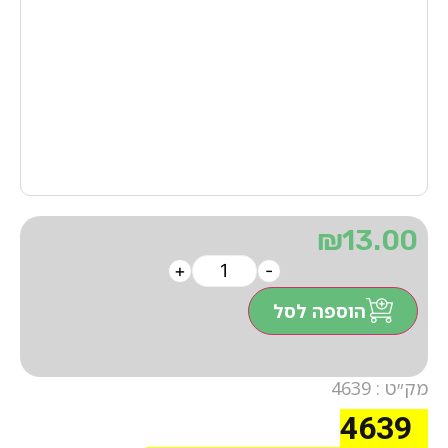
₪
13.00
+
-
הוספה לסל
מק״ט : 4639
4639