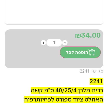
₪
34.00
+
-
הוספה לסל
מק״ט : 2241
2241
כרית מלבן 40/25/4 ס"מ קשה
האתלט ציוד ספורט לפיזיותרפיה