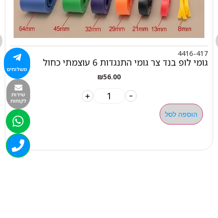
4416-417
גומי לופ בנד צר גומי התנגדות 6 עוצמתי כחול
משלוחים
₪
56.00
+
-
שירות
לקוחות
הוספה לסל
050-463-5437
haatlet@yahoo.com