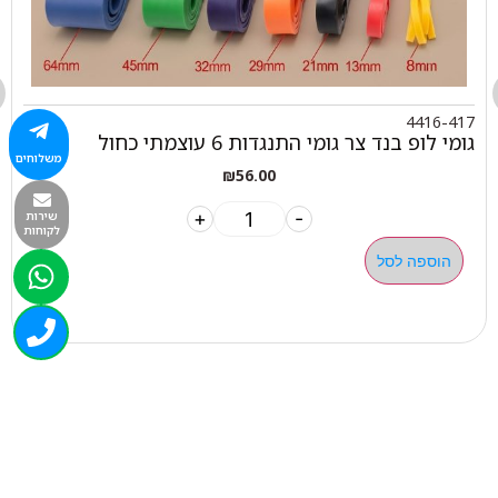
4416-417
גומי לופ בנד צר גומי התנגדות 6 עוצמתי כחול
משלוחים
₪
56.00
+
-
שירות
לקוחות
הוספה לסל
050-463-5437
haatlet@yahoo.com