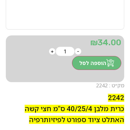
₪
34.00
+
-
הוספה לסל
מק״ט : 2242
2242
כרית מלבן 40/25/4 ס"מ חצי קשה
האתלט ציוד ספורט לפיזיותרפיה