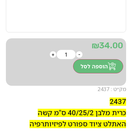
₪
34.00
+
-
הוספה לסל
מק״ט : 2437
2437
כרית מלבן 40/25/2 ס"מ קשה
האתלט ציוד ספורט לפיזיותרפיה