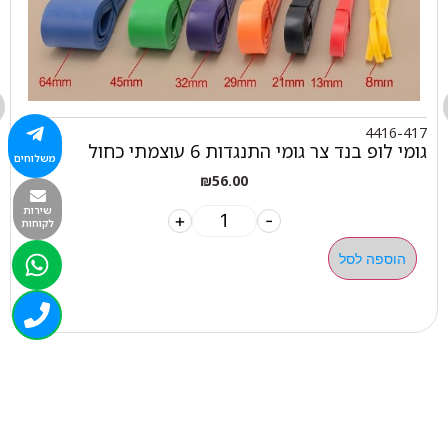
4416-417
גומי לופ בנד צר גומי התנגדות 6 עוצמתי כחול
משלוחים
₪
56.00
שירות
+
-
לקוחות
הוספה לסל
050-463-5437