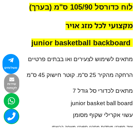
לוח כדורסל 105/90 ס"מ (בערך)
מקצועי לכל מזג אויר
junior basketball backboard
מתאים לשימוש לצעירים ואו בבתים פרטיים
משלוחים
הרחקה מהקיר 25 ס"מ. קוטר חישוק 45 ס"מ
שירות
לקוחות
מתאים לכדורי סל גודל 7
junior basket ball board
עשוי אקרילי שקוף מסומן
ציוד ספורט מוסדות מתקני ספורט משחק קבוצתי
ציוד ספורט ציוד כושר תנועה לגיל הרך