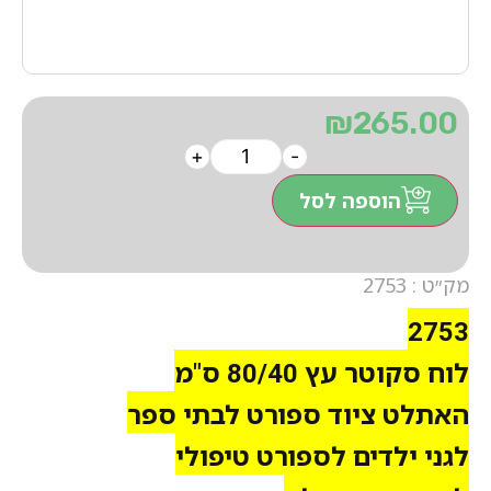
₪
265.00
+
-
הוספה לסל
מק״ט : 2753
2753
לוח סקוטר עץ 80/40 ס"מ
האתלט ציוד ספורט לבתי ספר
לגני ילדים לספורט טיפולי