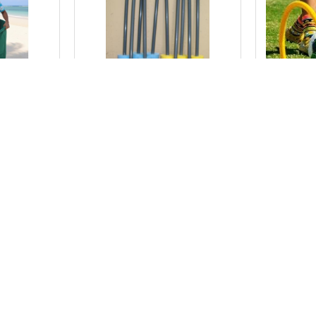
1452
3568
אתלט
פילו פולו 04 מוטות 2 צבעים
נכנס למכ
האתלט
₪
160.00
₪
210.00
-
+
+
-
הוספה לס
הוספה לסל