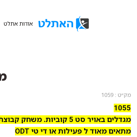
אודות אתלט
מג
מק״ט : 1059
1055
מגדלים באויר סט 5 קוביות. משחק קבוצתי
מתאים מאוד ל פעילות או די טי ODT