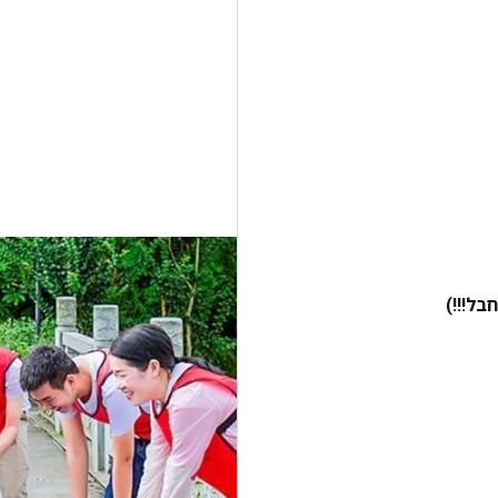
ל!!!)