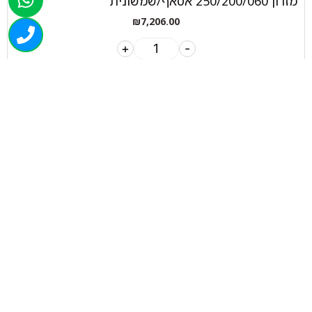
מזרון 250/200/060 אסאף/שמשונית
₪
7,206.00
+
-
הוספה לסל
050-463-5437
haatlet@yahoo.com
שעות פתיחה של המחסן:
א'-ה' 07:00-16:00
ניווט בוויז
ניווט בגוגל