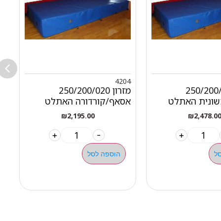
0
4204
250/200/020
מזרון 250/200/020
ונית האתלט
אסאף/קורדורה האתלט
א
₪
2,195.00
₪
2,478.0
+
-
+
ל
הוספה לסל