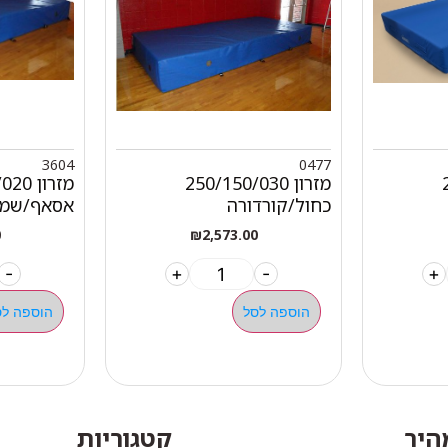
3604
0477
מזרון 250/150/030
מזרון 
כחול/קורדורה
אסאף/שמש
0
₪
2,573.00
-
+
-
+
הוספה לסל
הוספה לס
מהיר
קטגוריות