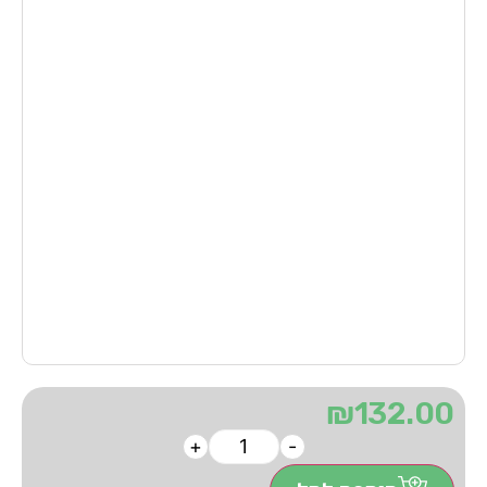
₪
132.00
+
-