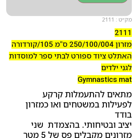
מק״ט : 2111
2111
מזרון 250/100/004 ס"מ 105/קורדורה
האתלט ציוד ספורט לבתי ספר למוסדות
לגני ילדים
Gymnastics mat
מתאים להתעמלות קרקע
לפעילות במשטחים ואו כמזרון
בודד
יציב ובטיחותי. בהצמדת שני
מזרונים מקבלים פס של 5 מטר