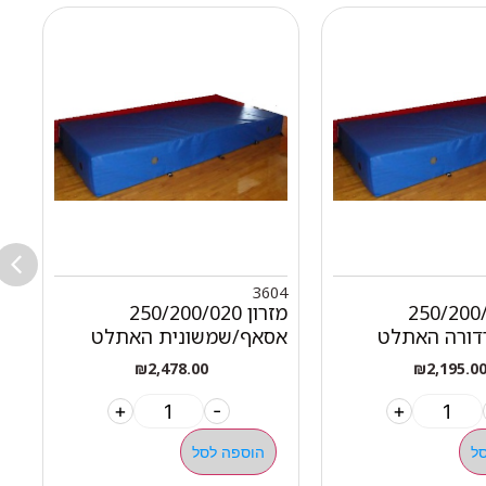
0
3604
250/200/020
מזרון 250/200/020
דורה האתלט
אסאף/שמשונית האתלט
א
₪
2,478.00
₪
2,195.0
+
-
+
ל
הוספה לסל