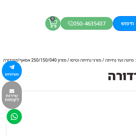
0
050-4635437
חיפוש
 מיוגה ועד נחיתה
/
מזרני נחיתה וטיסו
/ מזרון 250/150/040 אסאף/קורדורה
משלוחים
שירות
לקוחות