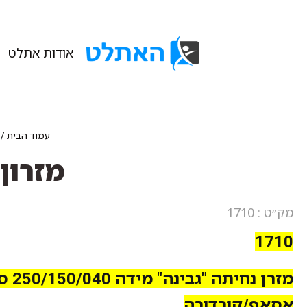
אודות אתלט
עמוד הבית
/
מזרון 250/150/040 אסאף/קורד
מק״ט : 1710
1710
מזרן נחיתה "גבי
אסאף/קורדורה