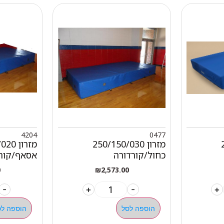
4204
0477
מזרון 250/150/030
מזרון 
כחול/קורדורה
אסאף/קור
0
₪
2,573.00
-
+
-
+
הוספה לסל
הוספה לס