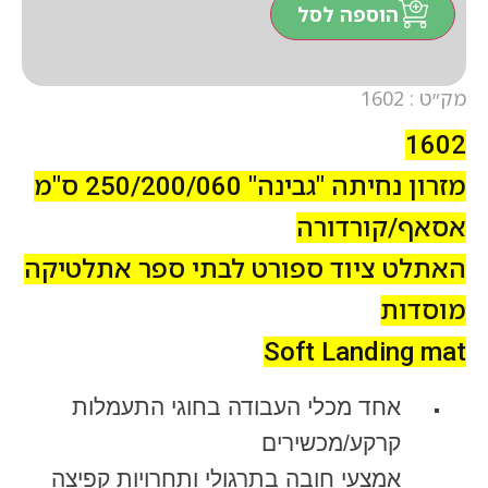
הוספה לסל
מק״ט : 1602
1602
מזרון נחיתה "גבינה" 250/200/060 ס"מ
אסאף/קורדורה
האתלט ציוד ספורט לבתי ספר אתלטיקה
מוסדות
Soft Landing mat
אחד מכלי העבודה בחוגי התעמלות
קרקע/מכשירים
אמצעי חובה בתרגולי ותחרויות קפיצה