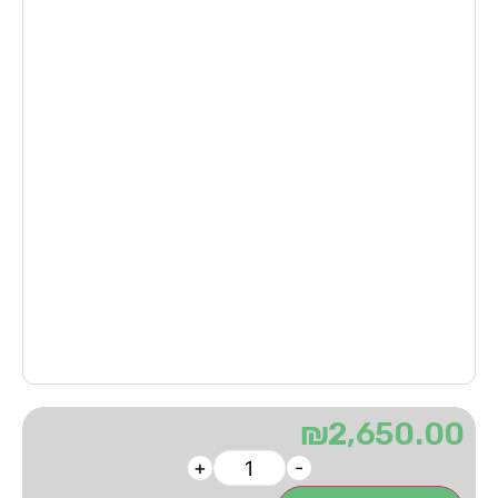
₪
2,650.00
+
-