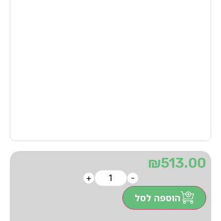
₪
513.00
+
-
הוספה לסל