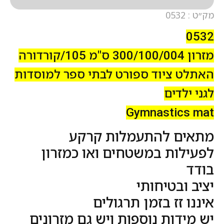
מק״ט : 0532
0532
מזרון 300/100/004 ס"מ 105/קורדורה
האתלט ציוד ספורט לבתי ספר למוסדות
לגני ילדים
Gymnastics mat
מתאים להתעמלות קרקע
לפעילות במשטחים ואו כמזרון
בודד
יציב ובטיחותי
איננו זז בזמן תרגולים
יש מידות נוספות ויש גם מזרונים