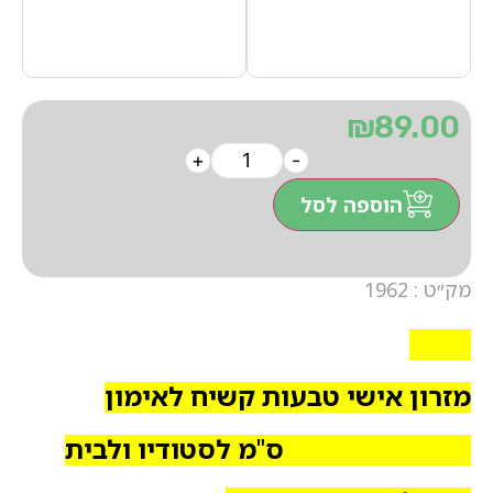
₪
89.00
+
-
הוספה לסל
מק״ט : 1962
1962
מזרון אישי טבעות קשיח לאימון
100/060/001.5 ס"מ לסטודיו ולבית