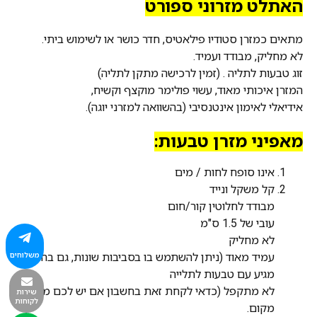
האתלט מזרוני ספורט
מתאים כמזרן סטודיו פילאטיס, חדר כושר או לשימוש ביתי.
לא מחליק, מבודד ועמיד.
זוג טבעות לתליה . (זמין לרכישה מתקן לתליה)
המזרן איכותי מאוד, עשוי פולימר מוקצף וקשיח,
אידיאלי לאימון אינטנסיבי (בהשוואה למזרני יוגה).
מאפיני מזרן טבעות:
אינו סופח לחות / מים
קל משקל ונייד
מבודד לחלוטין קור/חום
עובי של 1.5 ס"מ
לא מחליק
משלוחים
עמיד מאוד (ניתן להשתמש בו בסביבות שונות, גם בחוץ)
מגיע עם טבעות לתלייה
לא מתקפל (כדאי לקחת זאת בחשבון אם יש לכם מגבלת
שירות
לקוחות
מקום.