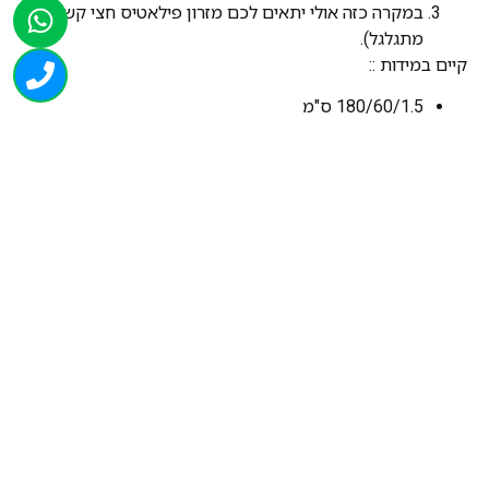
במקרה כזה אולי יתאים לכם מזרון פילאטיס חצי קשה
מתגלגל).
קיים במידות ::
180/60/1.5 ס"מ
140/60/1.5 ס"מ
100/60/1.5 ס"מ
אורך (ס"מ):
100
רוחב (ס"מ):
60
גובה (ס"מ):
1.5
מינימום יחידות
מקסימום יחידות
מחיר ליחידה