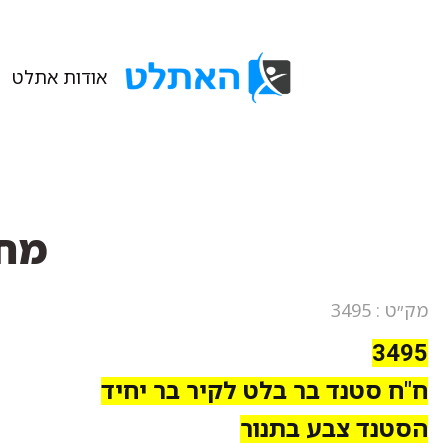
אודות אתלט
מחב
מק״ט : 3495
3495
ח"ח סטנד בר בלט לקיר בר יחיד
הסטנד צבע בתנור