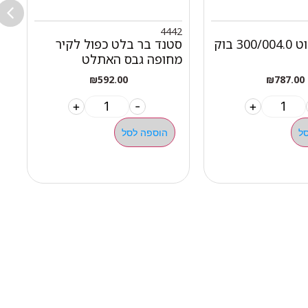
9
4442
בר בלט מוט 300/004.0 בוק
סטנד בר בלט כפול לקיר
ע
מחופה גבס האתלט
צ
₪
592.00
₪
787.00
+
-
+
ל
הוספה לסל
ילגיות טבעות