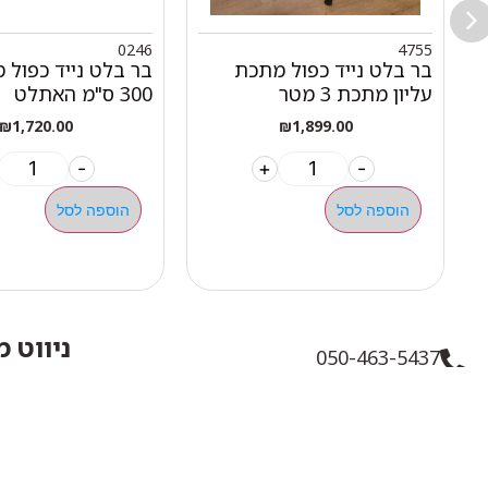
0246
4755
בר בלט נייד כפול מתכת
בר בלט נייד כפול 
עליון מתכת 3 מטר
300 ס"מ האתלט
₪
1,720.00
₪
1,899.00
-
+
-
הוספה לסל
הוספה לסל
ניווט 
050-463-5437
אודות 
haatlet@yahoo.com
כל המו
שעות פתיחה של המחסן: