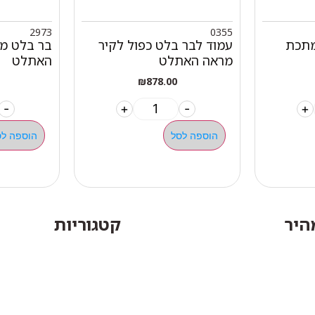
2973
0355
מתכת
עמוד לבר בלט כפול לקיר
מראה האתלט
האתלט
₪
878.00
-
+
-
+
הוספה לסל
הוספה לס
מהיר
קטגוריות
אתלט
מים שחיה שעשוע
צרים
מכשירי כושר קפיצים ד