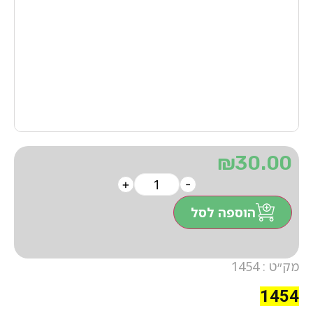
₪
30.00
+
-
הוספה לסל
מק״ט : 1454
1454