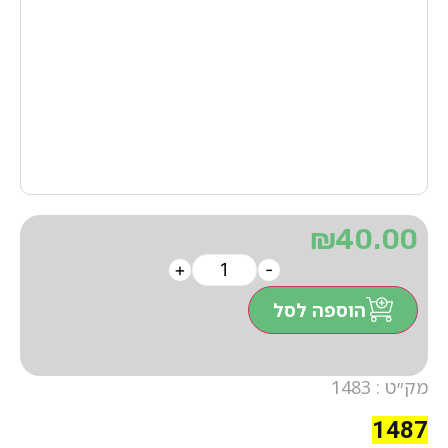
₪
40.00
+
-
הוספה לסל
מק״ט : 1483
1487