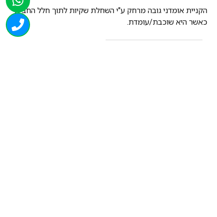
הקניית אומדני גובה מרחק ע"י השחלת שקיות לתוך חלל החבית
כאשר היא שוכבת/עומדת.
גובה (ס"מ):
100
קוטר (ס"מ):
70
רכישה בטוחה
מהירות ואמינות
מקצועיות ואדיבות
מוצרים נוספים