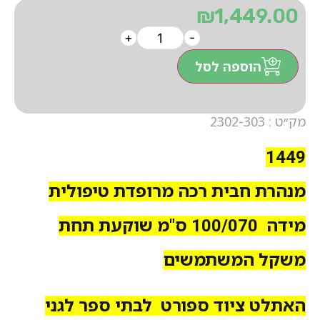
₪
1,449.00
+
-
הוספה לסל
מק״ט : 2302-303
1449
מנהרת חבית רכה מרופדת טיפולית
מידה 100/070 ס"מ שוקעת תחת
משקל המשתמשים
האתלט ציוד ספורט לבתי ספר לגני