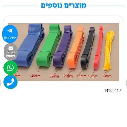
מוצרים נוספים
משלוחים
שירות
לקוחות
4416-417
גומי לופ בנד צר גומי התנגדות 6 עוצמתי כחול
₪
56.00
+
-
הוספה לסל