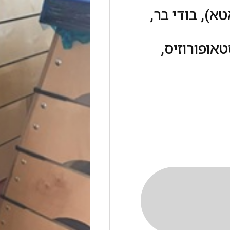
א), בודי בר,
ופורוזיס,