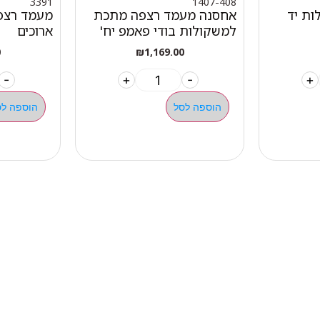
3391
1407-408
ת יד
אחסנה מעמד רצפה מתכת
מעמד רצפ
למשקולות בודי פאמפ יח'
ארוכים
0
₪
1,169.00
-
+
-
+
הוספה לסל
הוספה לס
מהיר
קטגוריות
אתלט
מים שחיה שעשוע
צרים
מכשירי כושר קפיצים ד
ם
חדר כושר קרוספיט אימו