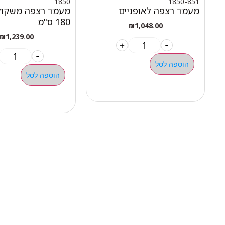
1850
1850-851
מעמד רצפה לאופניים
מעמד רצפה משקולו
180 ס"מ
₪
1,048.00
₪
1,239.00
+
-
-
הוספה לסל
הוספה לסל
ניווט 
050-463-5437
אודות 
haatlet@yahoo.com
כל המו
שעות פתיחה של המחסן:
מבצעי
א'-ה' 07:00-16:00