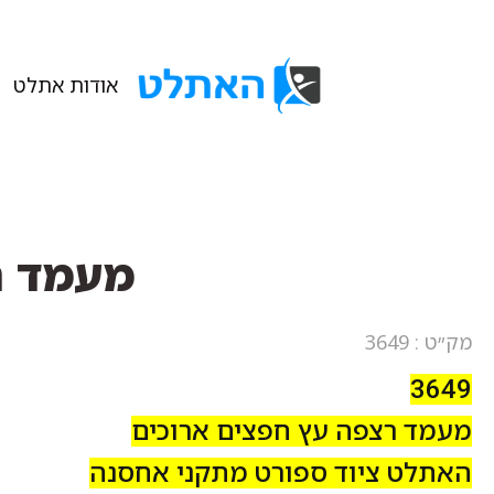
אודות אתלט
מעמד ר
מק״ט : 3649
3649
מעמד רצפה עץ חפצים ארוכים
האתלט ציוד ספורט מתקני אחסנה