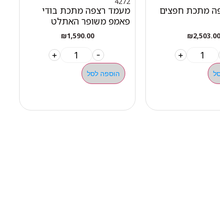
3
4272
ה מתכת חפצים
מעמד רצפה מתכת בודי
מ
פאמפ משופר האתלט
א
₪
1,590.00
₪
2,503.0
+
-
+
ל
הוספה לסל
ילגיות טבעות
ן פונקציונאלי ציוד