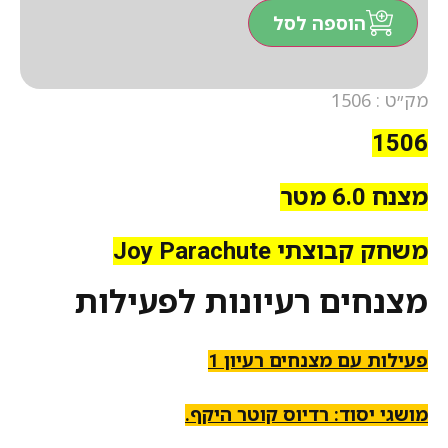
הוספה לסל
מק״ט : 1506
1506
מצנח 6.0 מטר
משחק קבוצתי
Joy Parachute
מצנחים רעיונות לפעילות
פעילות עם מצנחים רעיון 1
מושגי יסוד: רדיוס קוטר היקף.