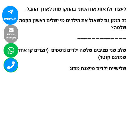
לעצור ולראות את השוני בהתקדמות לאורך החבל.
משלוחים
זה הזמן גם לשאול את הילדים מי ישלים ראשון הקפה
שלמה?
שירות
לקוחות
————————————–
שלב שני מציבים שלשה ילדים נוספים (יוצרים קו אחד
שמדגם קוטר)
שלישיית ילדים מייצגת מחוג.
וכאן הזמן להסביר מושגי רדיוס, וקוטר, מחוג, אנלוגי מול
דיגיטלי.
ההנחיה לילדי מחוג אחד לפסוע "עם כיוון השעון" ולמחוג
שני "נגד כיוון השעון".
לשאול איזה זוג ילדים ייפגש ראשון?
ואוו כמה מושגים נרכשים בפעילות זאת.