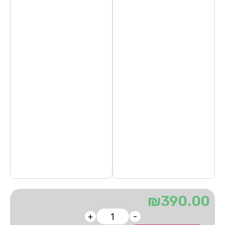
₪
390.00
+
-