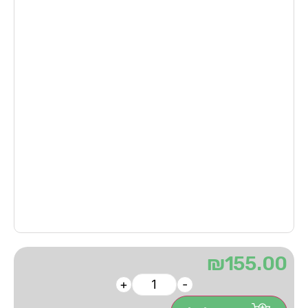
₪
155.00
+
-