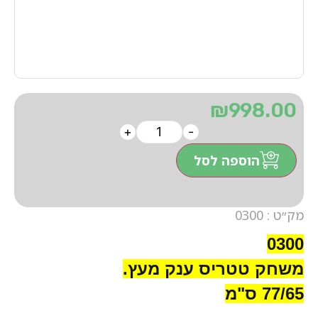
₪
998.00
+
-
הוספה לסל
מק״ט : 0300
0300
משחק טטריס ענק מעץ.
77/65 ס"מ