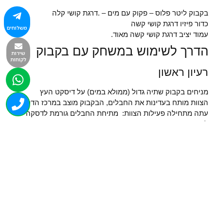
בקבוק ליטר פלוס – פקוק עם מים – .דרגת קושי קלה
כדור פיזיו דרגת קושי קשה
משלוחים
עמוד יציב דרגת קושי קשה מאוד.
הדרך לשימוש במשחק עם בקבוק
שירות
לקוחות
רעיון ראשון
מניחים בקבוק שתיה גדול (ממולא במים) על דיסקט העץ
הצוות מותח בעדינות את החבלים, הבקבוק מוצב במרכז הדסקה.
עתה מתחילה פעילות הצוות: מתיחת החבלים גורמת לדסקה
להתרומם מפני הקרקע
. על הצוות לחוג עם כוון השעון(במעגל) עד שכל משתתף מגיע
לנקודת המוצא
שינוי כוון התנועה נגד כוון השעון עד הגעה לנקודת המוצא.
הנחת הדסקה שוב על הקרקע. (הרפית החבלים)
נפילת הבקבוק מפחיתה נקודה לקבוצה.
לכמה נקודות יגיעו?
רעיון שני