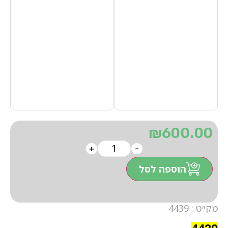
₪
600.00
+
-
הוספה לסל
מק״ט : 4439