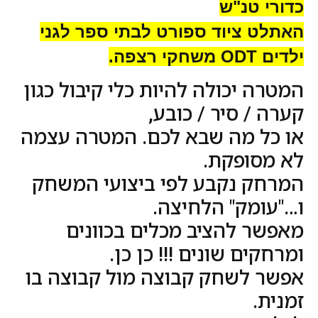
כדורי טנ"ש
האתלט ציוד ספורט לבתי ספר לגני
ילדים ODT משחקי רצפה.
המטרה יכולה להיות כלי קיבול כגון
קערה / סיר / כובע,
או כל מה שבא לכם. המטרה עצמה
לא מסופקת.
המרחק נקבע לפי ביצועי המשחק
ו…"עומק" הלחיצה.
מאפשר להציב מכלים בכוונים
ומרחקים שונים !!! כן כן.
אפשר לשחק קבוצה מול קבוצה בו
זמנית.