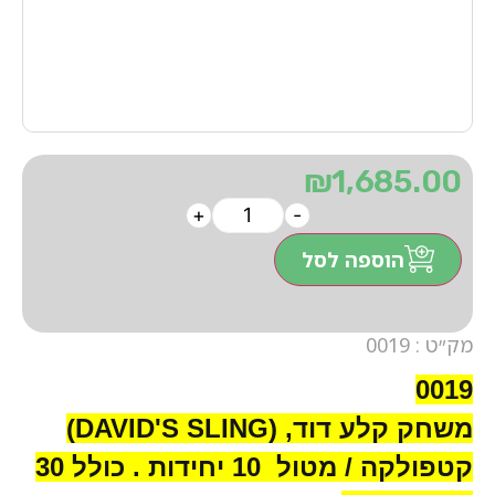
₪
1,685.00
+
-
הוספה לסל
מק״ט : 0019
0019
משחק קלע דוד, (DAVID'S SLING)
קטפולקה / מטול 10 יחידות . כולל 30