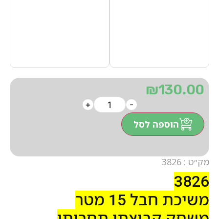
₪
130.00
+
-
הוספה לסל
מק״ט : 3826
3826
משיכת חבל 15 מטר
משחק קבוצתי תחרותי