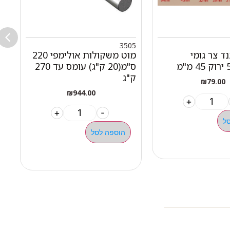
99
3505
נד צר גומי
מוט משקולות אולימפי 220
ס"מ(20 ק"ג) עומס עד 270
ק"ג
ק
₪
79.00
₪
944.00
+
+
-
ל
הוספה לסל