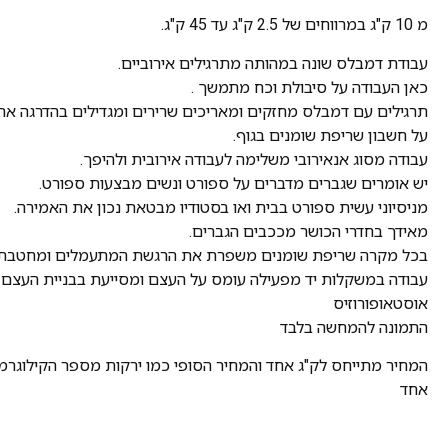
מ 10 ק"ג במרווחים של 2.5 ק"ג עד 45 ק"ג.
עבודת דמבלס שונה במהותה מתרגילים אירוביים.
כאן העבודה על סיבולת וכח מתמשך .
תרגילים עם דמבלס מחזקים ומאריכים שרירים ומגדילים בהדרגה א
על חשבון שריפת שומנים בגוף.
עבודה מסוג אנאירובי משלימה לעבודה אירובית ולהיפך.
יש אומרים שגברים מדברים על ספורט ונשים מבצעות ספורט.
מניסיוני עשית ספורט בבית ואו בסטודיו מבטאת נכון את האמירה.
מאידך בחדרי הכושר מככבים הגברים.
בכל מקרה שריפת שומנים משפרת את הרגשת המתעמלים ומחטבת 
עבודה במשקלות יד מפעילה עומס על העצם ומסייעת בבניית העצ
אוסטאופורוזיס
התמונה להמחשה בלבד
המחיר מתייחס לק"ג אחד והמחיר הסופי כמו ירקות מספר הקילוגרמי
אחד