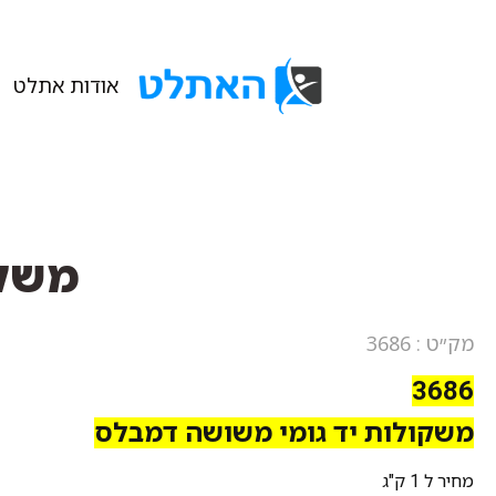
אודות אתלט
משקו
מק״ט : 3686
3686
משקולות יד גומי משושה דמבלס
מחיר ל 1 ק"ג