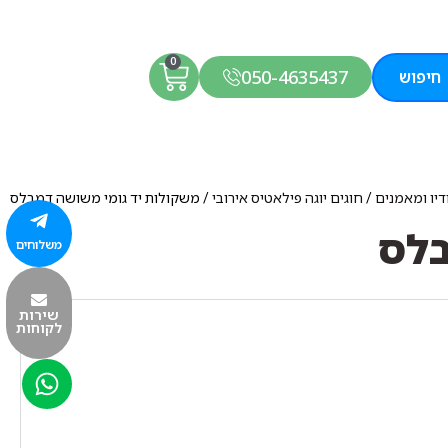
0
050-4635437
חיפוש
דיו ומאמנים
/
חוגים יוגה פילאטיס אירובי
/ משקולות יד גומי משושה דמבלס
בלס
משלוחים
שירות
לקוחות