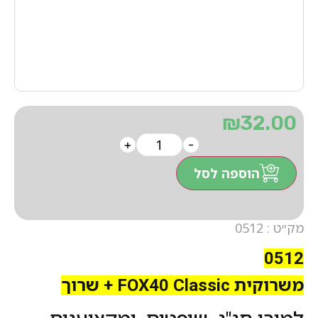
₪
32.00
+
-
הוספה לסל
מק״ט : 0512
0512
משרוקית FOX40 Classic + שרוך