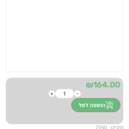
₪
164.00
+
-
הוספה לסל
מק״ט : 2550