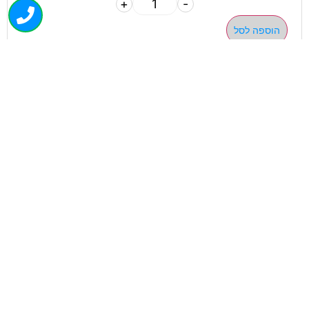
+
-
הוספה לסל
050-463-5437
haatlet@yahoo.com
שעות פתיחה של המחסן:
א'-ה' 07:00-16:00
ניווט בוויז
ניווט בגוגל
ניווט מהיר