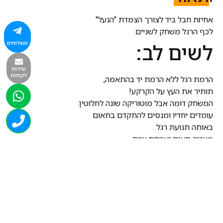
אחיזת חבל ביד לצורך הצמדת "הנעל"
לכף הרגל משחק לשניים.
משלוחים
לשים לב:
שירות
לקוחות
הרמת רגל ללא הרמת יד בהתאמה,
תותיר את העץ על הקרקע!
המשחק דומה אבל מוטוריקה שונה לחלוטין.
עומדים יחדיו ומנסים להתקדם בתאום
באותה תנועת רגל.
מצריך תאום ועבודת צוות.
משמש או כהתנסות של פעילות קבוצתית וגם….
בהחלט בתחרויות בין צוותים.
טיפ לגיל הרך- מומלץ לתת רק "נעל" בודדת כאשר ניתן לתמרן
לרגל ימין ואו לרגל שמאל.
מהווה סוג של דרגת קושי.
לאור שאלות ובקשות בעבר
הרני להדגיש שרצועות החיבור משמשות כמתלה לרגל ולא תפש .