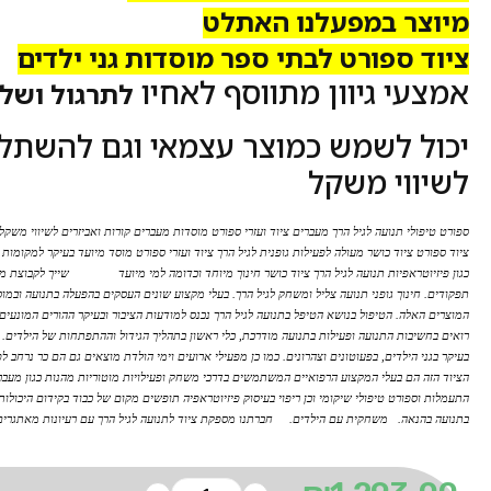
מיוצר במפעלנו האתלט
ציוד ספורט לבתי ספר מוסדות גני ילדים
אמצעי גיוון מתווסף לאחיו
לתרגול ושל
יכול לשמש כמוצר עצמאי וגם להשתל
לשיווי משקל
ספורט טיפולי תנועה לגיל הרך מעברים ציוד ועזרי ספורט מוסדות מעברים קורות ואביזרים לשיווי משקל 
ציוד ספורט ציוד כושר מעולה לפעילות גופנית לגיל הרך ציוד ועזרי ספורט מוסד מיועד בעיקר למקומות
כגון פיזיוטראפיות תנועה לגיל הרך ציוד כושר חינוך מיוחד וכדומה למי מיועד שייך לקבוצת מו
תפקודים. חינוך גופני תנועה צליל ומשחק לגיל הרך. בעלי מקצוע שונים העסקים בהפעלה בתנועה ובמוס
המוצרים האלה. הטיפול בנושא הטיפל בתנועה לגיל הרך נכנס למודעות הציבור ובעיקר ההורים המונעי
רואים בחשיבות התנועה ופעילות בתנועה מודרכת, כלי ראשון בתהליך הגידול וההתפתחות של הילדים. 
בעיקר בגני הילדים, בפעוטונים וצהרונים. כמו כן מפעילי ארועים וימי הולדת מוצאים גם הם כר נרחב 
הציוד הזה הם בעלי המקצוע הרפואיים המשתמשים בדרכי משחק ופעילויות מוטוריות מהנות כגון מעברים
התעמלות וספורט טיפולי שיקומי וכן ריפוי בעיסוק פיזיוטראפיה תופשים מקום של כבוד בקידום היכולות
בתנועה בהנאה. משחקית עם הילדים. חברתנו מספקת ציוד לתנועה לגיל הרך עם רעיונות מאתגרים