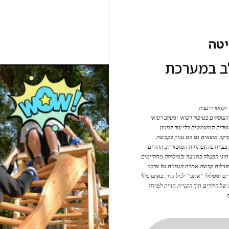
יטה
ב במערכת
וקואורדינציה
 העוסקים בטיפול רפואי ומעקב רפואי
צרים המשמשים כלי עזר למגוון
יקה מוצאים גם הם עניין בקבוצת
ם בעיות בהתפתחות המוטורית, ההורים
חוגי הפעלה בתנועה ובמוסיקה מתקיימים
לפעילות קבוצה אחרת הנמנית על צרכני
 ומסלולי "אתגר" לגיל הרך. באופן כללי
 של הילדים תוך הקניית חווית למידה