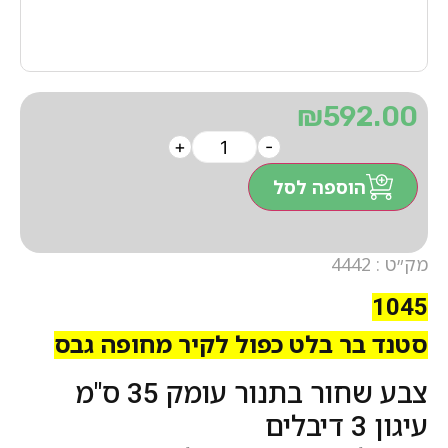
₪
592.00
+
-
הוספה לסל
מק״ט : 4442
1045
סטנד בר בלט כפול לקיר מחופה גבס
צבע שחור בתנור עומק 35 ס"מ
עיגון 3 דיבלים