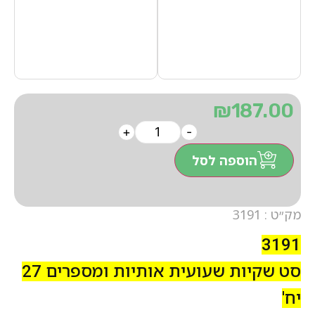
₪
187.00
+
-
הוספה לסל
מק״ט : 3191
3191
סט שקיות שעועית אותיות ומספרים 27
יח'