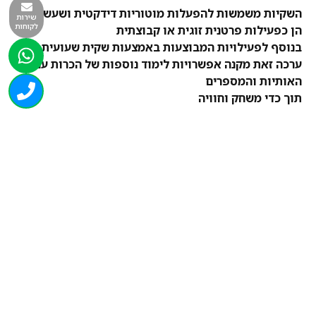
השקיות משמשות להפעלות מוטוריות דידקטית ושעשוע
שירות
לקוחות
הן כפעילות פרטנית זוגית או קבוצתית
בנוסף לפעילויות המבוצעות באמצעות שקית שעועית
ערכה זאת מקנה אפשרויות לימוד נוספות של הכרות עם
האותיות והמספרים
תוך כדי משחק וחוויה
רעיונות לפעילויות
הערה
:
פעילויות מוטוריות מתוארות במוצר שקית
תחושה|שעועית
הכרות עם האותיות תוך פעילות חוויתית
חיפוש אות בתוך ערימת השקיות
כתיבת שמו של הילד/ה
הכרות עם ספרות וחיפש ספרה בתוך הערימה
היות והמספורים הם יותר מ הערך 9 הקניית יסודות השיטה
העשרונית
הערך של הספרה לפי מיקומה וכו'
צבירת נקודות בזריקה למיכל לפי הרשום על גבי השקית