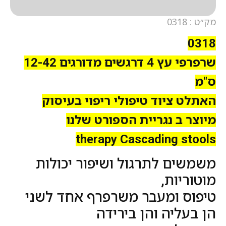
מק״ט : 0318
0318
שרפרפי עץ 4 דרגשים מדורגים 12-42
ס"מ
האתלט ציוד טיפולי ריפוי בעיסוק
מיוצר ב נגריית הספורט שלנו
therapy Cascading stools
משמשים לתרגול ושיפור יכולות
מוטוריות,
טיפוס ומעבר משרפרף אחד לשני
הן בעליה והן בירידה