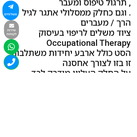
, תרגול טיפוס ומעבר
. וגם כחלק ממסלולי אתגר לגיל
משלוחים
הרך / מעברים
ציוד משלים לריפוי בעיסוק
שירות
לקוחות
Occupational Therapy
הסט כולל ארבע יחידות משתלבות
זו בזו לצורך אחסנה
על החלק העליון מודבק לבד
כאמצעי למניעת החלקה
.
למכוני תנועה לילדים
עזרים וציוד ספורט למוסדות ובתי
ספר