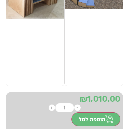
₪
1,010.00
+
-
הוספה לסל