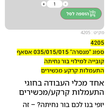
+
-
הוספה לסל
מק״ט : 4205
4205
ספוג "מנסרה" 035/015/015 אסאף
קובייה למילוי בור נחיתה
התעמלות קרקע מכשירים
אחד מכלי העבודה בחוגי
התעמלות קרקע/מכשירים
יופי בנו לכם בור נחיתה? – זה