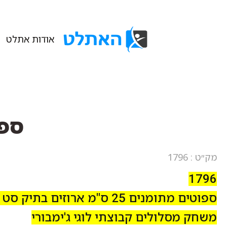
אודות אתלט
ספו
מק״ט : 1796
1796
ספוטים מתומנים 25 ס"מ ארוזים בתיק סט 6
משחק מסלולים קבוצתי לוגי ג'ימבורי