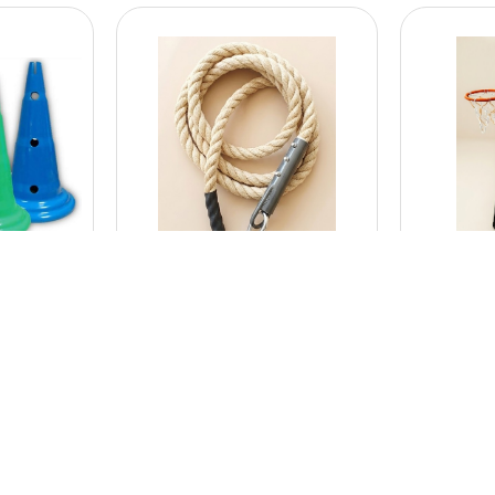
0478
0996
סל לגן מתקן כדורסל 4
חבל טיפוס וחוויה 3.5 מטר
חורים פעי
₪
434.00
+
-
-
+
הוספה לסל
הוספה לס