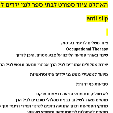
האתלט ציוד ספורט לבתי ספר לגני ילדים לר
anti slip
ציוד משלים לריפוי בעיסוק
Occupational Therapy
שינוי באורך פסיעה
הליכה על צבע מסוים,
היכן לדרוך
יצירת מסלולים אתגריים לגיל הרך
אביזרי תנועה ונופש לגיל הר
מיועד למפעילי נופש גני ילדים פיזיוטראפיות
טביעות כף יד ורגל
לא מחליק וגם מונע פגיעה ברצפות פרקט
מתאים מאוד לשילוב בבנית מסלולי מעברים לגיל הרך.
מרחקי הפסיעות וכוון התנועה ניתנים לשינוי תמידי ודינמי תוך 
מתאים להפעלות לריתמוסיקה ומשחקי שעשוע