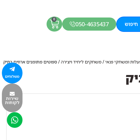
0
050-4635437
חיפוש
פעלות ומשחקי פנאי
/
משחקים ליחיד ויצירה
/ ספוטים מתומנים ארוזים בתיק
יק
משלוחים
שירות
לקוחות