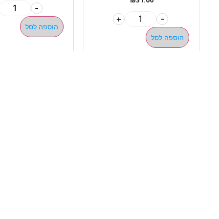
-
+
-
הוספה לסל
הוספה לסל
ניווט 
050-463-5437
אודות 
haatlet@yahoo.com
כל המו
שעות פתיחה של המחסן:
מבצעי
א'-ה' 07:00-16:00
מדריכי
ניווט בוויז
ניווט בגוגל