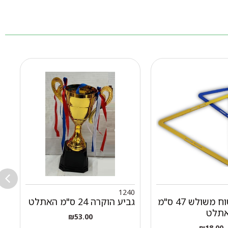
3
1240
חישוק שטוח משולש 47 ס"מ
גביע הוקרה 24 ס"מ האתלט
דג
אתלט
ע
₪
53.00
₪
18.00