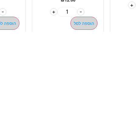
+
-
+
-
הוספה לסל
הוספה לס
מהיר
קטגוריות
אתלט
מים שחיה שעשוע
צרים
מכשירי כושר קפיצים ד
ם
חדר כושר קרוספיט אימו
ם ומאמנים