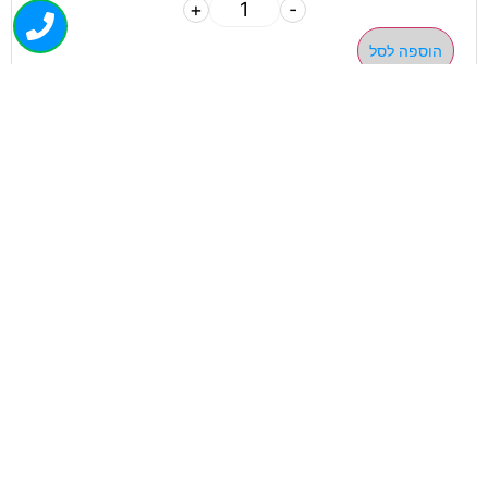
+
-
הוספה לסל
050-463-5437
haatlet@yahoo.com
שעות פתיחה של המחסן:
א'-ה' 07:00-16:00
ניווט בוויז
ניווט בגוגל
ניווט מהיר