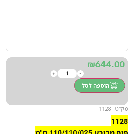
₪
644.00
+
-
הוספה לסל
מק״ט : 1128
1128
פוף מרובע 110/110/025 ס"מ