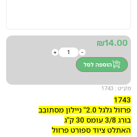
₪
14.00
+
-
הוספה לסל
מק״ט : 1743
1743
פרזול גלגל 2.0" ניילון מסתובב
בורג 3/8 עומס 30 ק"ג
האתלט ציוד ספורט פרזול