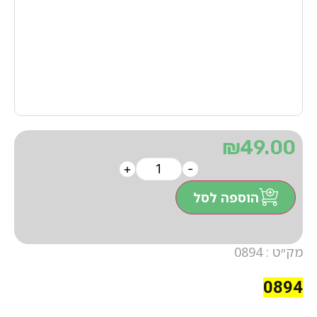
₪
49.00
+
-
הוספה לסל
מק״ט : 0894
0894