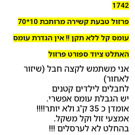
1742
פרזול טבעת קשירה מרותכת 10*70
עומס קל ללא תקן !! אין הגדרת עומס
האתלט ציוד ספורט פרזול
אני משתמש לקצה חבל (שיזור
לאחור)
לחבלים לילדים קטנים
יש הגבלת עומס אפשרי.
אומדן כ 35 ק"ג ולא יותר!!!!
אמצעי זול וקל משקל.
בהחלט לא לערסלים !!!