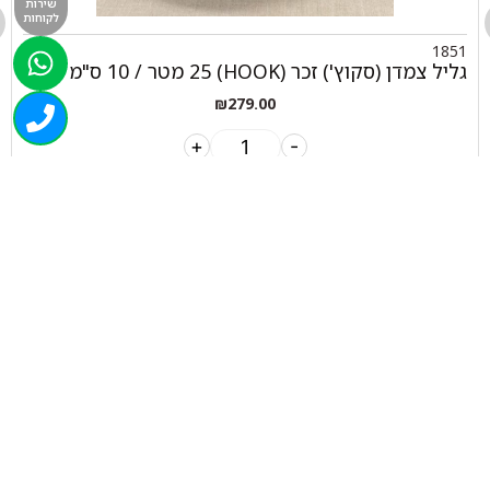
שירות
לקוחות
1851
גליל צמדן (סקוץ') זכר (HOOK) 25 מטר / 10 ס"מ
₪
279.00
+
-
הוספה לסל
050-463-5437
haatlet@yahoo.com
שעות פתיחה של המחסן: