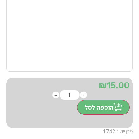
₪
15.00
+
-
הוספה לסל
מק״ט : 1742