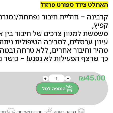
האתלט ציוד ספורט פרזול
קרבינה – חוליית חיבור נפתחת/נסגר
קפיץ,
משמשת למגוון צרכים של חיבור בין או
עיגון ערסלים, לסביבה הטיפולית ניתו
מהיר וחיבור אחרים, ללא טרחה ובמהי
כך שרצף הפעילות לא נפגע! – כושר נ
₪
45.00
+
-
הוספה לסל
רכישה בטוחה
מהירות ואמינות
מקצו