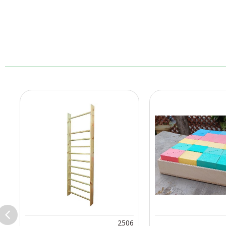
2
2506