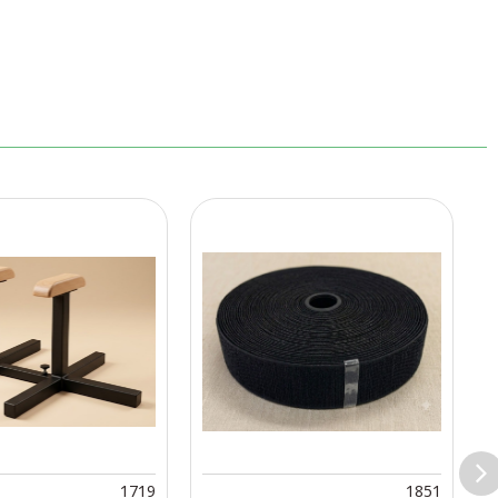
1719
1851