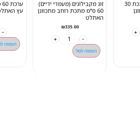
זוג מקבילונים ממתכת 30
זוג מקבילונים (מעמדי ידיים)
ער
נן
60 ס"מ מתכת רוחב מתכוונן
עץ האתלט
האתלט
₪
335.00
-
+
+
-
הוספה לס
הוספה לסל
מהיר
קטגוריות
אתלט
מים שחיה שעשוע
צרים
מכשירי כושר קפיצים ד
ם
חדר כושר קרוספיט אימו