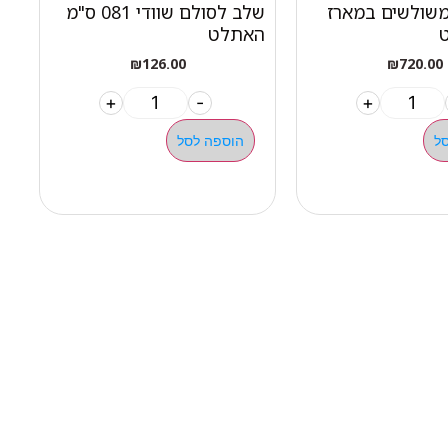
כת 60 משולשים במארז
שלב לסולם שוודי 081 ס"מ
האתלט
מ
₪
126.00
₪
720.00
+
-
+
ל
הוספה לסל
ילגיות טבעות
ן פונקציונאלי ציוד