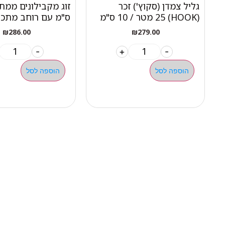
גליל צמדן (סקוץ') זכר
(HOOK) 25 מטר / 10 ס"מ
ס"מ עם רוחב מתכוו
₪
286.00
₪
279.00
-
+
-
הוספה לסל
הוספה לסל
ניווט 
050-463-5437
אודות 
haatlet@yahoo.com
כל המו
שעות פתיחה של המחסן:
מבצעי
א'-ה' 07:00-16:00