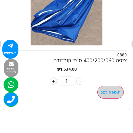
משלוחים
0889
ציפה 400/200/060 ס"מ קורדורה
שירות
₪
1,534.00
לקוחות
+
-
הוספה לסל
050-463-5437