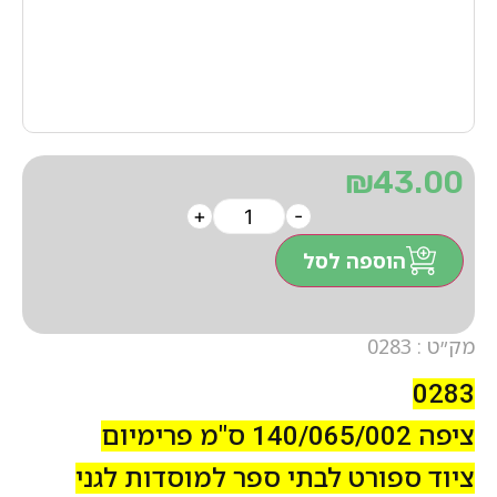
₪
43.00
+
-
הוספה לסל
מק״ט : 0283
0283
ציפה 140/065/002 ס"מ פרימיום
ציוד ספורט לבתי ספר למוסדות לגני