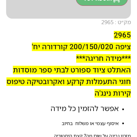
מק״ט : 2965
2965
ציפה 200/150/020 קורדורה יח'
***מידה חריגה***
האתלט ציוד ספורט לבתי ספר מוסדות
חוגי התעמלות קרקע ואקרובטיקה טיפוס
קירות נינג'ה
אפשר להזמין כל מידה
איסוף עצמי או משלוח בחיוב
מזרון גבינה על שום מה? קצת היסטוריה