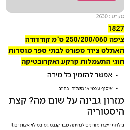
מק״ט : 2630
1827
ציפה 250/200/060 ס"מ קורדורה
האתלט ציוד ספורט לבתי ספר מוסדות
חוגי התעמלות קרקע ואקרובטיקה
אפשר להזמין כל מידה
איסוף עצמי או משלוח בחיוב
מזרון גבינה על שום מה? קצת
היסטוריה
בילדותי ייצרו מזרונים לנחיתה מבד קנבס גס במילוי אצות ים.!!