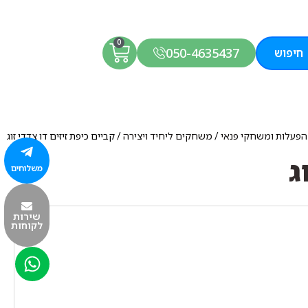
0
050-4635437
חיפוש
 הפעלות ומשחקי פנאי
/
משחקים ליחיד ויצירה
/ קביים כיפת זיזים דו צדדי זוג
ג
משלוחים
שירות
לקוחות