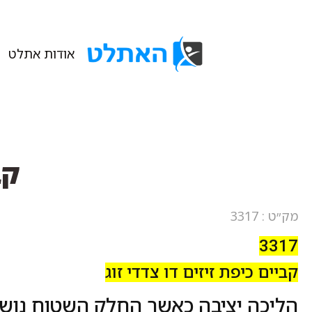
אודות אתלט
קב
מק״ט : 3317
3317
קביים כיפת זיזים דו צדדי זוג
הליכה יציבה כאשר החלק השטוח נוש