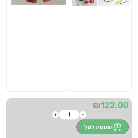
₪
122.00
+
-
הוספה לסל